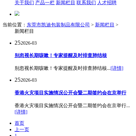
关于我们
产品一栏
新闻栏目
联系我们
人才招聘
当前位置：
东莞市凯迪包装制品有限公司
>
新闻栏目
>
新闻栏目
25
2026-03
别忽视长期咳嗽！专家提醒及时排查肺结核
别忽视长期咳嗽！专家提醒及时排查肺结核...
[详情]
25
2026-03
香港火灾项目实施情况公开会暨二期签约会在京举行
香港火灾项目实施情况公开会暨二期签约会在京举行...
[详情]
首页
上一页
1