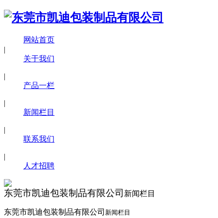
网站首页
|
关于我们
|
产品一栏
|
新闻栏目
|
联系我们
|
人才招聘
东莞市凯迪包装制品有限公司
新闻栏目
东莞市凯迪包装制品有限公司
新闻栏目