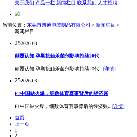
关于我们
产品一栏
新闻栏目
联系我们
人才招聘
当前位置：
东莞市凯迪包装制品有限公司
>
新闻栏目
>
新闻栏目
25
2026-03
颠覆认知 孕期接触杀菌剂影响持续20代
颠覆认知 孕期接触杀菌剂影响持续20代...
[详情]
25
2026-03
F1中国站火爆，细数体育赛事背后的经济账
F1中国站火爆，细数体育赛事背后的经济账...
[详情]
首页
上一页
1
2