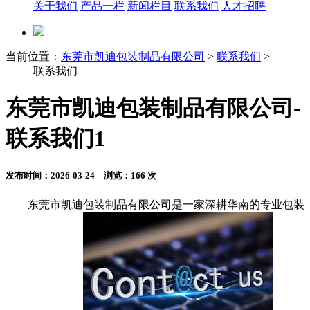
关于我们
产品一栏
新闻栏目
联系我们
人才招聘
当前位置：
东莞市凯迪包装制品有限公司
>
联系我们
>
联系我们
东莞市凯迪包装制品有限公司-
联系我们1
发布时间：2026-03-24 浏览：166 次
东莞市凯迪包装制品有限公司是一家深耕华南的专业包装