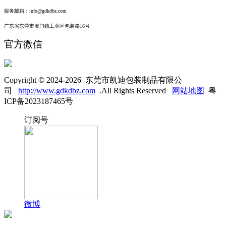
服务邮箱：info@gdkdbz.com
广东省东莞市虎门镇工业区包装路16号
官方微信
Copyright © 2024-2026 东莞市凯迪包装制品有限公
司
http://www.gdkdbz.com
.All Rights Reserved
网站地图
粤
ICP备2023187465号
订阅号
微博