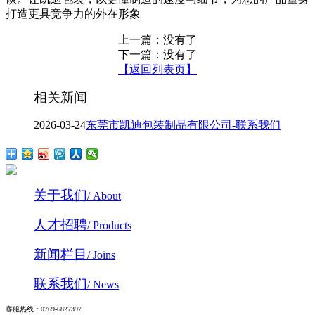
打造更具竞争力的外在形象
上一篇：没有了
下一篇：没有了
【返回列表页】
相关新闻
2026-03-24
东莞市凯迪包装制品有限公司-联系我们
关于我们
/ About
人才招聘
/ Products
新闻栏目
/ Joins
联系我们
/ News
客服热线：0769-6827397